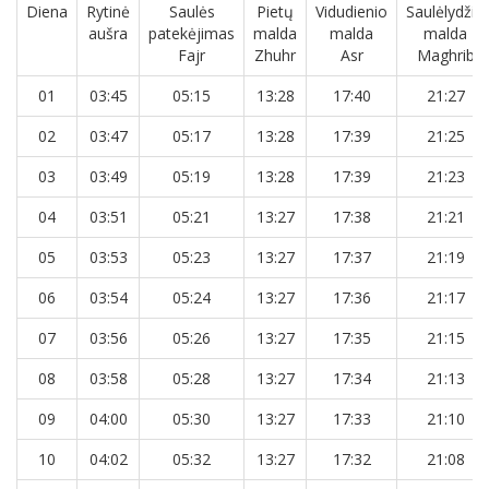
Diena
Rytinė
Saulės
Pietų
Vidudienio
Saulėlydžio
aušra
patekėjimas
malda
malda
malda
Fajr
Zhuhr
Asr
Maghrib
01
03:45
05:15
13:28
17:40
21:27
02
03:47
05:17
13:28
17:39
21:25
03
03:49
05:19
13:28
17:39
21:23
04
03:51
05:21
13:27
17:38
21:21
05
03:53
05:23
13:27
17:37
21:19
06
03:54
05:24
13:27
17:36
21:17
07
03:56
05:26
13:27
17:35
21:15
08
03:58
05:28
13:27
17:34
21:13
09
04:00
05:30
13:27
17:33
21:10
10
04:02
05:32
13:27
17:32
21:08