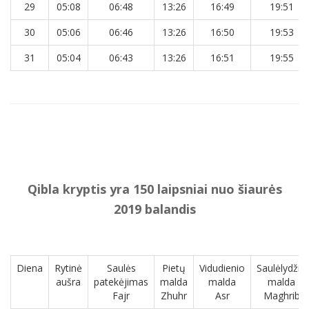
29
05:08
06:48
13:26
16:49
19:51
30
05:06
06:46
13:26
16:50
19:53
31
05:04
06:43
13:26
16:51
19:55
Qibla kryptis yra 150 laipsniai nuo šiaurės
2019 balandis
Diena
Rytinė
Saulės
Pietų
Vidudienio
Saulėlydžio
aušra
patekėjimas
malda
malda
malda
Fajr
Zhuhr
Asr
Maghrib