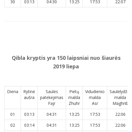
30
03:13
04:30
13:25
17:53
22:07
Qibla kryptis yra 150 laipsniai nuo šiaurės
2019 liepa
Diena
Rytinė
Saulės
Pietų
Vidudienio
Saulėlydžio
aušra
patekėjimas
malda
malda
malda
Fajr
Zhuhr
Asr
Maghrib
01
03:13
04:31
13:25
17:53
22:06
02
03:14
04:31
13:25
17:53
22:06