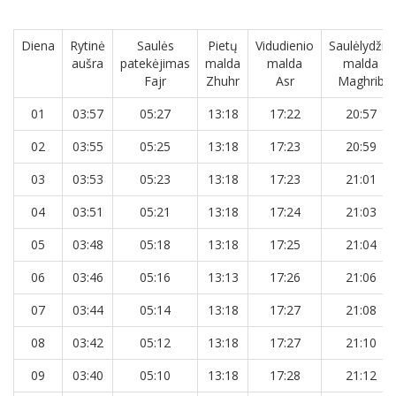
Diena
Rytinė
Saulės
Pietų
Vidudienio
Saulėlydžio
aušra
patekėjimas
malda
malda
malda
Fajr
Zhuhr
Asr
Maghrib
01
03:57
05:27
13:18
17:22
20:57
02
03:55
05:25
13:18
17:23
20:59
03
03:53
05:23
13:18
17:23
21:01
04
03:51
05:21
13:18
17:24
21:03
05
03:48
05:18
13:18
17:25
21:04
06
03:46
05:16
13:13
17:26
21:06
07
03:44
05:14
13:18
17:27
21:08
08
03:42
05:12
13:18
17:27
21:10
09
03:40
05:10
13:18
17:28
21:12