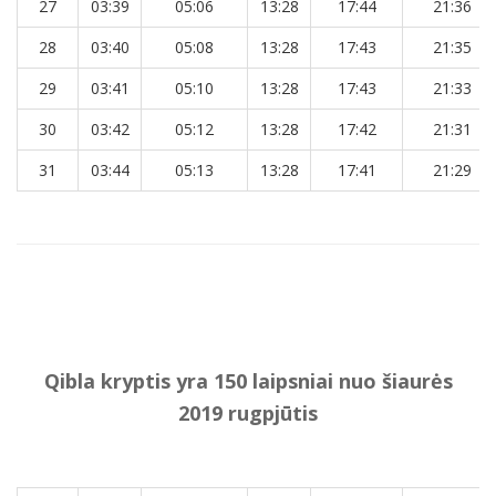
27
03:39
05:06
13:28
17:44
21:36
28
03:40
05:08
13:28
17:43
21:35
29
03:41
05:10
13:28
17:43
21:33
30
03:42
05:12
13:28
17:42
21:31
31
03:44
05:13
13:28
17:41
21:29
Qibla kryptis yra 150 laipsniai nuo šiaurės
2019 rugpjūtis