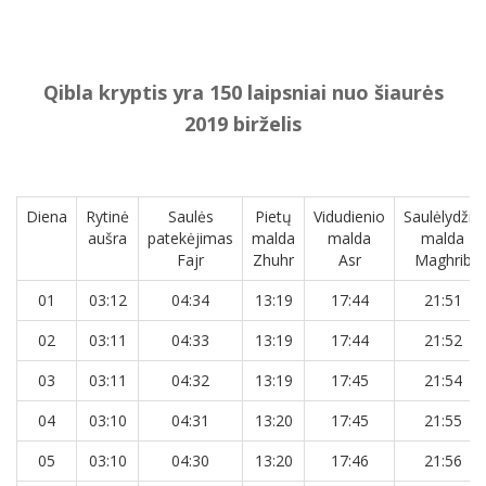
Qibla kryptis yra 150 laipsniai nuo šiaurės
2019 birželis
Diena
Rytinė
Saulės
Pietų
Vidudienio
Saulėlydžio
aušra
patekėjimas
malda
malda
malda
Fajr
Zhuhr
Asr
Maghrib
01
03:12
04:34
13:19
17:44
21:51
02
03:11
04:33
13:19
17:44
21:52
03
03:11
04:32
13:19
17:45
21:54
04
03:10
04:31
13:20
17:45
21:55
05
03:10
04:30
13:20
17:46
21:56