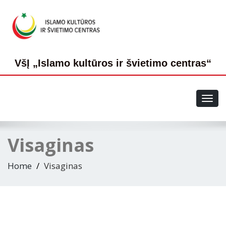
VšĮ „Islamo kultūros ir švietimo centras“
Toggl
navig
Visaginas
Home
Visaginas