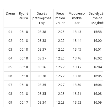
Diena
Rytinė
Saulės
Pietų
Vidudienio
Saulėlydžio
aušra
patekėjimas
malda
malda
malda
Fajr
Zhuhr
Asr
Maghrib
01
06:18
08:38
12:25
13:43
15:58
02
06:18
08:38
12:25
13:44
16:00
03
06:18
08:37
12:26
13:45
16:01
04
06:18
08:37
12:26
13:46
16:02
05
06:18
08:36
12:27
13:47
16:04
06
06:18
08:36
12:27
13:48
16:05
07
06:18
08:35
12:27
13:50
16:06
08
06:18
08:35
12:28
13:51
16:08
09
06:17
08:34
12:28
13:52
16:09