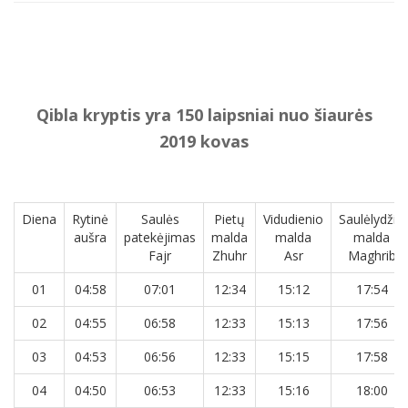
Qibla kryptis yra 150 laipsniai nuo šiaurės
2019 kovas
Diena
Rytinė
Saulės
Pietų
Vidudienio
Saulėlydžio
aušra
patekėjimas
malda
malda
malda
Fajr
Zhuhr
Asr
Maghrib
01
04:58
07:01
12:34
15:12
17:54
02
04:55
06:58
12:33
15:13
17:56
03
04:53
06:56
12:33
15:15
17:58
04
04:50
06:53
12:33
15:16
18:00