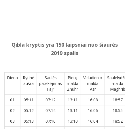
Qibla kryptis yra 150 laipsniai nuo šiaurės
2019 spalis
Diena
Rytinė
Saulės
Pietų
Vidudienio
Saulėlydžio
aušra
patekėjimas
malda
malda
malda
Fajr
Zhuhr
Asr
Maghrib
01
05:11
07:12
13:11
16:08
18:57
02
05:12
07:14
13:11
16:06
18:55
03
05:13
07:16
13:10
16:04
18:52