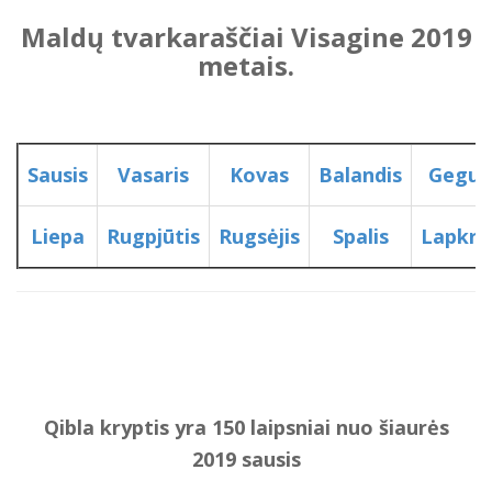
Maldų tvarkaraščiai Visagine 2019
metais.
Sausis
Vasaris
Kovas
Balandis
Geguž
Liepa
Rugpjūtis
Rugsėjis
Spalis
Lapkrit
Qibla kryptis yra 150 laipsniai nuo šiaurės
2019 sausis