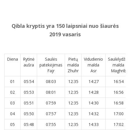
Qibla kryptis yra 150 laipsniai nuo šiaurės
2019 vasaris
Diena
Rytinė
Saulės
Pietų
Vidudienio
Saulėlydžio
aušra
patekėjimas
malda
malda
malda
Fajr
Zhuhr
Asr
Maghrib
01
05:54
08:03
12:35
14:27
16:54
02
05:53
08:01
12:35
14:28
16:56
03
05:51
07:59
12:35
14:30
16:58
04
05:50
07:57
12:35
14:32
17:00
05
05:48
07:55
12:35
14:33
17:02