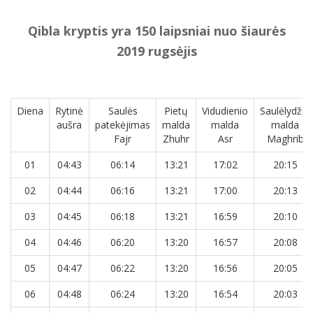
Qibla kryptis yra 150 laipsniai nuo šiaurės
2019 rugsėjis
Diena
Rytinė
Saulės
Pietų
Vidudienio
Saulėlydžio
aušra
patekėjimas
malda
malda
malda
Fajr
Zhuhr
Asr
Maghrib
01
04:43
06:14
13:21
17:02
20:15
02
04:44
06:16
13:21
17:00
20:13
03
04:45
06:18
13:21
16:59
20:10
04
04:46
06:20
13:20
16:57
20:08
05
04:47
06:22
13:20
16:56
20:05
06
04:48
06:24
13:20
16:54
20:03