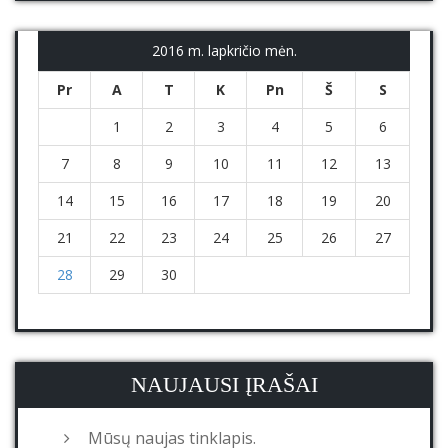
2016 m. lapkričio mėn.
Pr
A
T
K
Pn
Š
S
1
2
3
4
5
6
7
8
9
10
11
12
13
14
15
16
17
18
19
20
21
22
23
24
25
26
27
28
29
30
NAUJAUSI ĮRAŠAI
Mūsų naujas tinklapis.